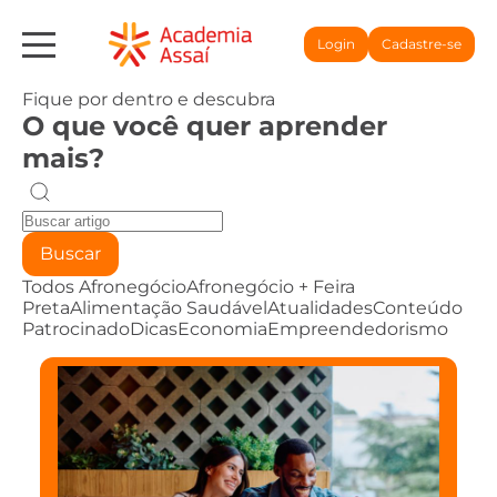
Login
Cadastre-se
Fique por dentro e descubra
O que você quer aprender
mais?
Buscar
Todos
Afronegócio
Afronegócio + Feira
Preta
Alimentação Saudável
Atualidades
Conteúdo
Patrocinado
Dicas
Economia
Empreendedorismo