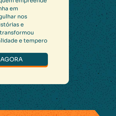
a quem empreende
nha em
gulhar nos
istórias e
 transformou
alidade e tempero
 AGORA