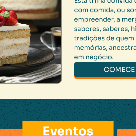
Esta trilha convid
com comida, ou so
empreender, a mer
sabores, saberes, h
tradições de quem
memórias, ancestr
em negócio.
COMECE
Eventos