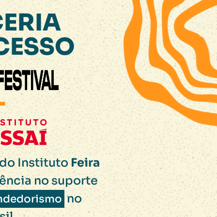
ERIA
CESSO
do Instituto
Feira
rência no suporte
no
ndedorismo
sil.