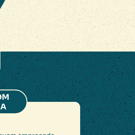
OM
RA