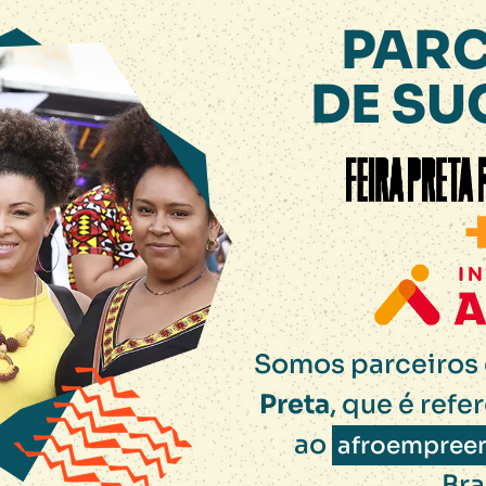
PARC
DE SU
Somos parceiros 
Preta
, que é refe
ao
afroempree
Bra