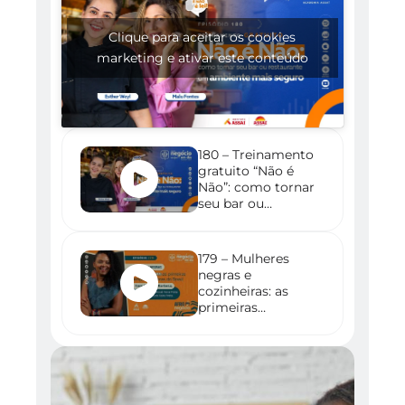
Clique para aceitar os cookies
marketing e ativar este conteúdo
180 – Treinamento
gratuito “Não é
Não”: como tornar
seu bar ou
restaurante um
ambiente mais
seguro
179 – Mulheres
negras e
cozinheiras: as
primeiras
empreendedoras
do Brasil – com
Adriana Barbosa