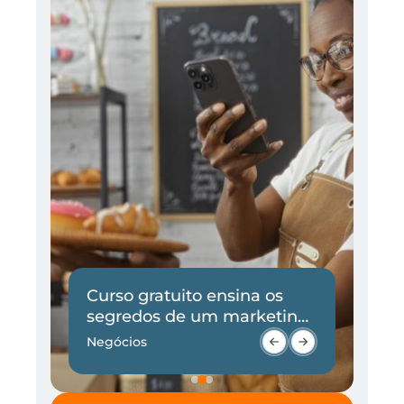
Curso gratuito ensina os
I
e
segredos de um marketing
p
eficaz
Negócios
At