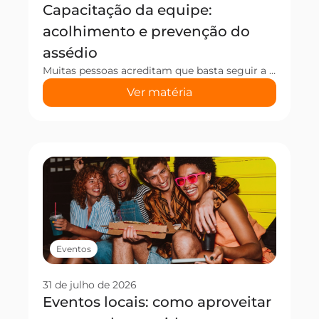
Capacitação da equipe:
acolhimento e prevenção do
assédio
Muitas pessoas acreditam que basta seguir a lei ao pé da letra, mas a capacitação da equipe é o que realmente evita situações de assédio no seu estabelecimento. Afinal, o Protocolo Não é Não (Lei 14.786/2023) não se resume a afixar um cartaz na parede ou decorar alguns artigos. Na prática, o que protege as […]
Ver matéria
Eventos
31 de julho de 2026
Eventos locais: como aproveitar