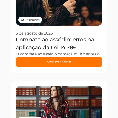
Atualidades
3 de agosto de 2026
Combate ao assédio: erros na
aplicação da Lei 14.786
O combate ao assédio começa muito antes de uma situação de violência acontecer. No entanto, muitos estabelecimentos ainda acreditam que cumprir a Lei nº 14.786/2023 significa apenas instalar um cartaz ou definir um responsável pelo atendimento. Na prática, esses e outros equívocos podem comprometer o acolhimento da vítima e impedir uma resposta rápida diante de […]
Ver matéria