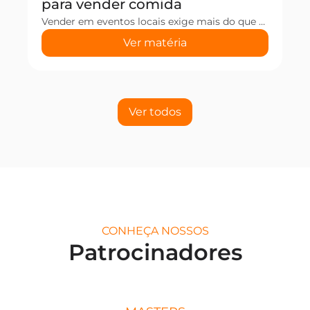
para vender comida
Vender em eventos locais exige mais do que talento na cozinha. Além da comida boa, é preciso planejamento, papelada em dia e uma operação rápida para dar conta do movimento. Por isso, reunimos um roteiro com 12 passos práticos para você aproveitar cada oportunidade sem perder vendas nem ter dor de cabeça. Continue a leitura […]
Ver matéria
Ver todos
CONHEÇA NOSSOS
Patrocinadores