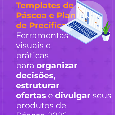
Templates de
Páscoa e Planilha
de Precificação
Ferramentas
visuais e
práticas
para
organizar
decisões,
estruturar
ofertas
e
divulgar
seus
produtos de