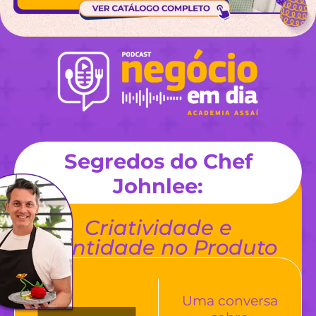
Segredos do Chef
Johnlee:
Criatividade e
Identidade no Produto
Uma conversa