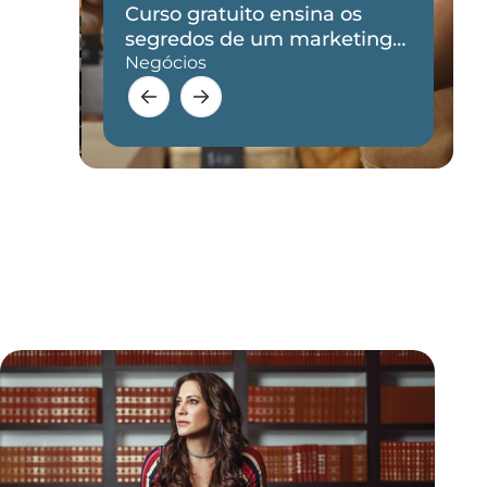
Curso gratuito ensina os
de
segredos de um marketing
eficaz
Negócios