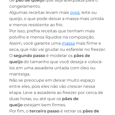
de
pão de queijo
que seja adequada para o
congelamento.
Algumas receitas levam mais
ovos
, leite ou
queijo, o que pode deixar a massa mais úmida
e menos resistente ao frio.
Por isso, prefira receitas que tenham mais
polvilho e menos líquidos na composição.
Assim, você garante uma
massa
mais firme e
seca, que não vai grudar ou esfarelar no freezer.
O
segundo passo
é modelar os
pães de
queijo
do tamanho que você deseja e colocá-
los em uma assadeira untada com óleo ou
manteiga.
Não se preocupe em deixar muito espaço
entre eles, pois eles não vão crescer nessa
etapa. Leve a assadeira ao freezer por cerca de
duas horas, ou até que os
pães de
queijo
estejam bem firmes.
Por fim, o
terceiro passo
é retirar os
pães de