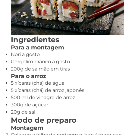
Ingredientes
Para a montagem
Nori a gosto
Gergelim branco a gosto
200g de salmão em tiras
Para o arroz
5 xícaras (chá) de água
5 xícaras (chá) de arroz japonês
500 ml de vinagre de arroz
300g de açúcar
20g de sal
Modo de preparo
Montagem
Coloque a folha de nori com o lado áspero para