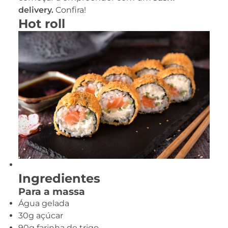
delivery.
Confira!
Hot roll
Ingredientes
Para a massa
Água gelada
30g açúcar
90g farinha de trigo