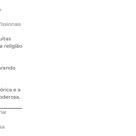
o
issionais
uitas
 religião
nrando
órica e a
poderosa,
iar
sa