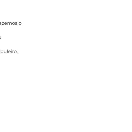
fazemos o
o
buleiro,