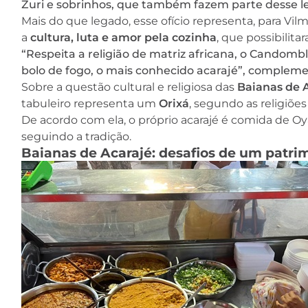
Zuri e sobrinhos, que também fazem parte desse leg
Mais do que legado, esse ofício representa, para Vilm
a
cultura, luta e amor pela cozinha
, que possibilita
“Respeita a religião de matriz africana, o Candomb
bolo de fogo, o mais conhecido acarajé”, compleme
Sobre a questão cultural e religiosa das
Baianas de 
tabuleiro representa um
Orixá
, segundo as religiões
De acordo com ela, o próprio acarajé é comida de Oyá,
seguindo a tradição.
Baianas de Acarajé: desafios de um patrim