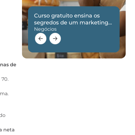
Curso gratuito ensina os
de
segredos de um marketing
eficaz
Negócios
nas de
 70.
lma.
ado
a neta