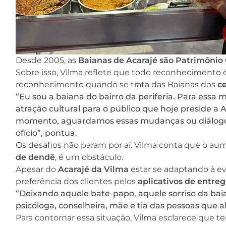
Desde 2005, as
Baianas de Acarajé são Patrimônio C
Sobre isso, Vilma reflete que todo reconhecimento é
reconhecimento quando se trata das Baianas dos
c
“Eu sou a baiana do bairro da periferia. Para essa m
atração cultural para o público que hoje preside a 
momento, aguardamos essas mudanças ou diálogo p
ofício”, pontua.
Os desafios não param por aí. Vilma conta que o a
de dendê
, é um obstáculo.
Apesar do
Acarajé da Vilma
estar se adaptando à ev
preferência dos clientes pelos
aplicativos de entre
“Deixando aquele bate-papo, aquele sorriso da bai
psicóloga, conselheira, mãe e tia das pessoas que a
Para contornar essa situação, Vilma esclarece que