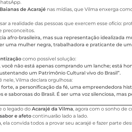
WhatsApp.
 Baianas de Acarajé
nas mídias, que Vilma enxerga com
ar a realidade das pessoas que exercem esse ofício: prof
e preconceitos.
cia afro-brasileira, mas sua representação idealizada m
ser uma mulher negra, trabalhadora e praticante de uma
entização
como possível solução:
l, você não está apenas comprando um lanche; está ho
sustentando um Patrimônio Cultural vivo do Brasil”.
é nele, Vilma declara orgulhosa:
forte, a personificação da fé, uma empreendedora hist
 e saborosas do Brasil. É ser uma voz silenciosa, mas 
e o legado do
Acarajé da Vilma
, agora com o sonho de cr
 sabor e afeto
continuarão lado a lado.
 ela convida todos a provar seu acarajé e fazer parte des