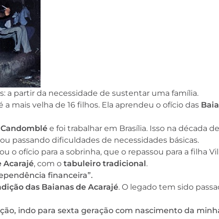
Curso gratuito e com
certificado: Manipulação 
Alimentos
Atualidades
a partir da necessidade de sustentar uma família.
é a mais velha de 16 filhos. Ela aprendeu o ofício das
Baia
o
Candomblé
e foi trabalhar em Brasília. Isso na década de
ntrou passando dificuldades de necessidades básicas.
ou o ofício para a sobrinha, que o repassou para a filha Vi
 Acarajé
, com o
tabuleiro tradicional
.
pendência financeira”.
adição das Baianas de Acarajé
. O legado tem sido pass
ação, indo para sexta geração com nascimento da minh