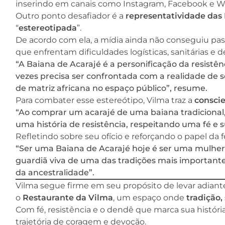
inserindo em canais como Instagram, Facebook e 
Outro ponto desafiador é a
representatividade das
“
estereotipada
”.
De acordo com ela, a mídia ainda não conseguiu pass
que enfrentam dificuldades logísticas, sanitárias e d
“A Baiana de Acarajé é a personificação da resistên
vezes precisa ser confrontada com a realidade de 
de matriz africana no espaço público”, resume.
Para combater esse estereótipo, Vilma traz a
consci
“Ao comprar um acarajé de uma baiana tradiciona
uma história de resistência, respeitando uma fé e 
Refletindo sobre seu ofício e reforçando o papel da f
“Ser uma Baiana de Acarajé hoje é ser uma mulher 
guardiã viva de uma das tradições mais importantes
da ancestralidade”.
Vilma segue firme em seu propósito de levar adiant
o
Restaurante da Vilma
, um espaço onde
tradição,
Com fé, resistência e o dendê que marca sua história,
trajetória de coragem e devoção.