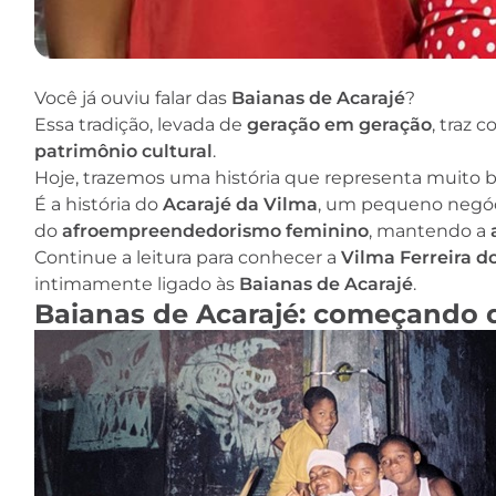
Você já ouviu falar das
Baianas de Acarajé
?
Essa tradição, levada de
geração em geração
, traz 
patrimônio cultural
.
Hoje, trazemos uma história que representa muito b
É a história do
Acarajé da Vilma
, um pequeno negóci
do
afroempreendedorismo feminino
, mantendo a
Continue a leitura para conhecer a
Vilma Ferreira d
intimamente ligado às
Baianas de Acarajé
.
Baianas de Acarajé: começando d