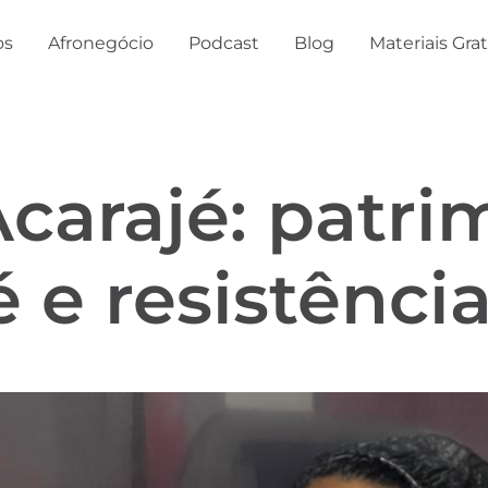
os
Afronegócio
Podcast
Blog
Materiais Gra
carajé: patri
é e resistênci