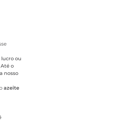
sse
 lucro ou
 Até o
a nosso
do
azeite
é