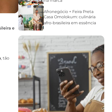
na marca
Afronegócio + Feira Preta
Casa Omolokum: culinária
afro-brasileira em essência
ileira e
a
, tão