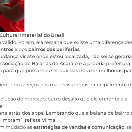
ultural Imaterial do Brasil
.
 válido. Porém, ela ressalta que existe uma diferença de
entros
e dos
bairros das periferias
.
udança vir até onde estou localizada, não sei se geraria
Associação de Baianas de Acarajé e a própria prefeitura.
ara que possamos ser ouvidas e trazer melhorias par
umento nos preços das matérias-primas, principalmente 
olução do mercado, outro desafio que ele enfrenta é a
ga
.
ana atrás dos apps. Lembrando que a baiana de bairro 
li moram”, reflete Vilma.
 tem mudado as
estratégias de vendas e comunicação
, se