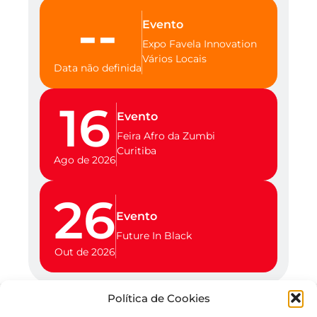
--
Evento
Expo Favela Innovation
Vários Locais
Data não definida
16
Evento
Feira Afro da Zumbi
Curitiba
Ago de 2026
26
Evento
Future In Black
Out de 2026
Política de Cookies