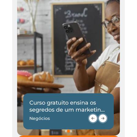
Curso gratuito ensina os
I
e
segredos de um marketing
p
eficaz
Negócios
At