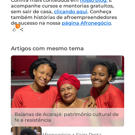
Confira mais conteúdos em
nosso blog.
E
acompanhe cursos e mentorias gratuitos,
sem sair de casa,
clicando aqui
. Conheça
também histórias de afroempreendedores
de sucesso na nossa
página Afronegócio
.
0
Artigos com mesmo tema
Baianas de Acarajé: patrimônio cultural de
fé e resistência
Afronegócio + Feira Preta