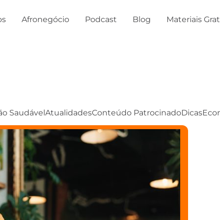
os
Afronegócio
Podcast
Blog
Materiais Gra
ão Saudável
Atualidades
Conteúdo Patrocinado
Dicas
Eco