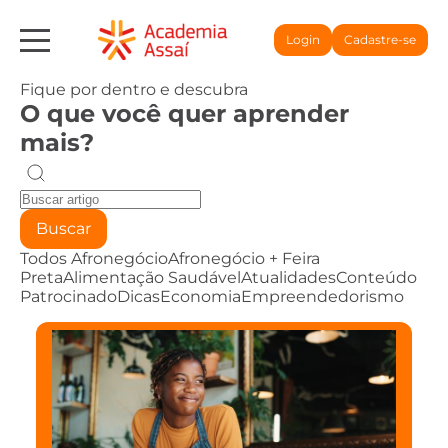
Login
Cadastre-se
Fique por dentro e descubra
O que você quer aprender
mais?
Buscar
Todos
Afronegócio
Afronegócio + Feira
Preta
Alimentação Saudável
Atualidades
Conteúdo
Patrocinado
Dicas
Economia
Empreendedorismo