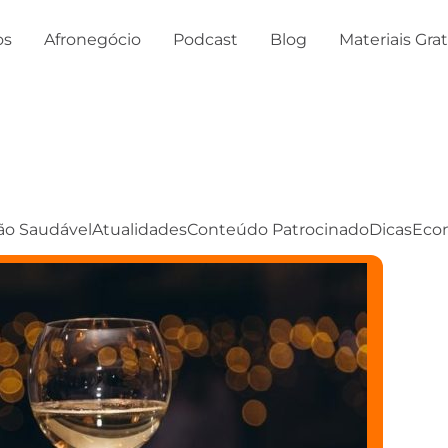
os
Afronegócio
Podcast
Blog
Materiais Gra
ão Saudável
Atualidades
Conteúdo Patrocinado
Dicas
Eco