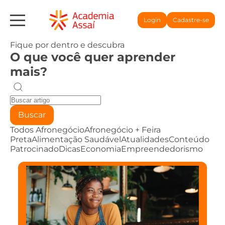
Login
Cadastre-se
Fique por dentro e descubra
O que você quer aprender
mais?
Buscar
Todos
Afronegócio
Afronegócio + Feira
Preta
Alimentação Saudável
Atualidades
Conteúdo
Patrocinado
Dicas
Economia
Empreendedorismo