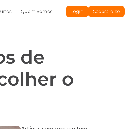
tuitos
Quem Somos
Login
Cadastre-se
os de
colher o
Artigos com mesmo tema