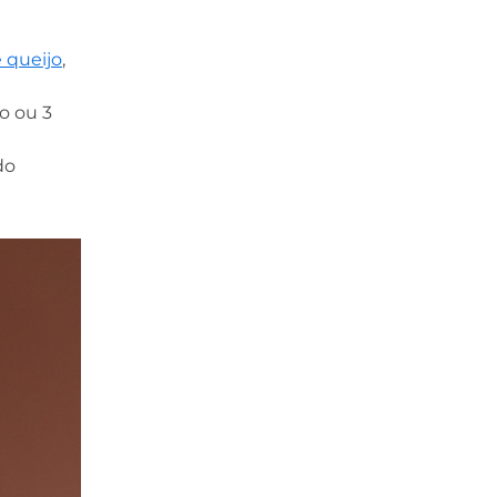
 queijo
,
o ou 3
do