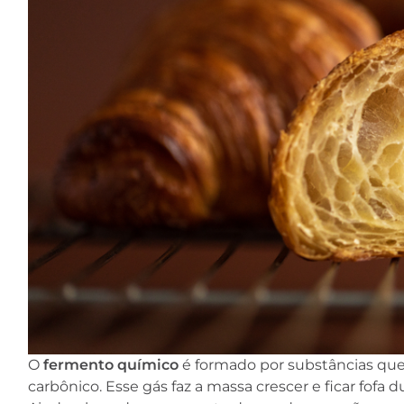
O
fermento químico
é formado por substâncias que
carbônico. Esse gás faz a massa crescer e ficar fofa