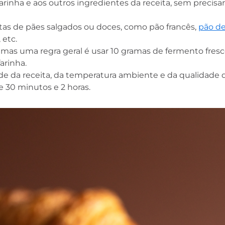
farinha e aos outros ingredientes da receita, sem precisar
itas de pães salgados ou doces, como pão francês,
pão de
, etc.
, mas uma regra geral é usar 10 gramas de fermento fresc
arinha.
da receita, da temperatura ambiente e da qualidade 
 30 minutos e 2 horas.