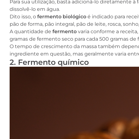
Para sua utilização, basta adicioná-lo diretamente à 
dissolvê-lo em água.
Dito isso, o
fermento biológico
é indicado para rece
pão de forma, pão integral, pão de leite, rosca, sonho
A quantidade de
fermento
varia conforme a receita
gramas de fermento seco para cada 500 gramas de f
O tempo de crescimento da massa também depende 
ingrediente em questão, mas geralmente varia entre
2. Fermento químico