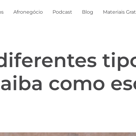
os
Afronegócio
Podcast
Blog
Materiais Gra
iferentes tip
saiba como es