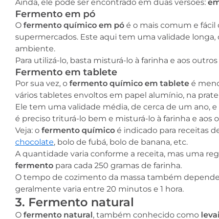
Ainda, ele pode ser encontrado em duas versões:
em
Fermento em pó
O
fermento químico em pó
é o mais comum e fácil d
supermercados. Este aqui tem uma validade longa, 
ambiente.
Para utilizá-lo, basta misturá-lo à farinha e aos outro
Fermento em tablete
Por sua vez, o
fermento químico em tablete
é menos
vários tabletes envoltos em papel alumínio, na prat
Ele tem uma validade média, de cerca de um ano, e 
é preciso triturá-lo bem e misturá-lo à farinha e aos 
Veja: o
fermento químico
é indicado para receitas 
chocolate
, bolo de fubá, bolo de banana, etc.
A quantidade varia conforme a receita, mas uma reg
fermento
para cada 250 gramas de farinha.
O tempo de cozimento da massa também depende da
geralmente varia entre 20 minutos e 1 hora.
3. Fermento natural
O
fermento natural
, também conhecido como
leva