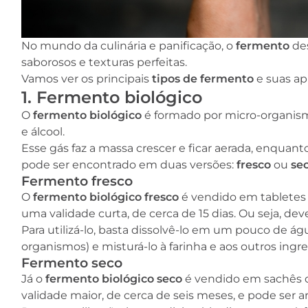
No mundo da culinária e panificação, o
fermento
des
saborosos e texturas perfeitas.
Vamos ver os principais
tipos de fermento
e suas ap
1. Fermento biológico
O
fermento biológico
é formado por micro-organism
e álcool.
Esse gás faz a massa crescer e ficar aerada, enquanto 
pode ser encontrado em duas versões:
fresco
ou
se
Fermento fresco
O
fermento biológico fresco
é vendido em tabletes
uma validade curta, de cerca de 15 dias. Ou seja, d
Para utilizá-lo, basta dissolvê-lo em um pouco de á
organismos) e misturá-lo à farinha e aos outros ingre
Fermento seco
Já o
fermento biológico seco
é vendido em sachês o
validade maior, de cerca de seis meses, e pode se