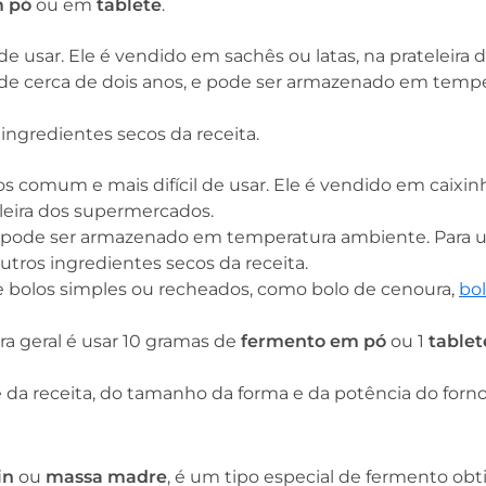
 pó
ou em
tablete
.
e usar. Ele é vendido em sachês ou latas, na prateleira 
de cerca de dois anos, e pode ser armazenado em temp
s ingredientes secos da receita.
 comum e mais difícil de usar. Ele é vendido em caixi
eleira dos supermercados.
pode ser armazenado em temperatura ambiente. Para uti
outros ingredientes secos da receita.
de bolos simples ou recheados, como bolo de cenoura,
bo
ra geral é usar 10 gramas de
fermento em pó
ou 1
tablet
 receita, do tamanho da forma e da potência do forno
in
ou
massa madre
, é um tipo especial de fermento obt