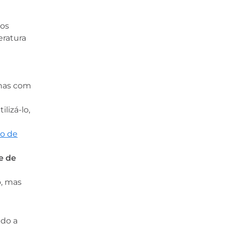
dos
eratura
nhas com
lizá-lo,
lo de
e de
, mas
ido a