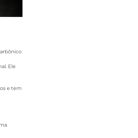
carbônico
al. Ele
dos e tem
uma