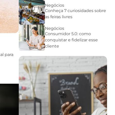
Negócios
Conheça 7 curiosidades sobre
as feiras livres
Negócios
Consumidor 5.0: como
conquistar e fidelizar esse
cliente
al para