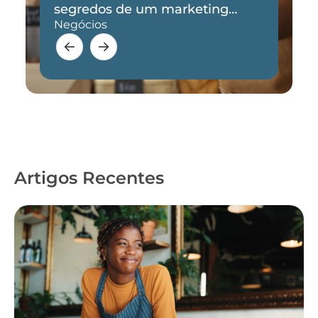
segredos de um marketing
eficaz
Negócios
Artigos Recentes