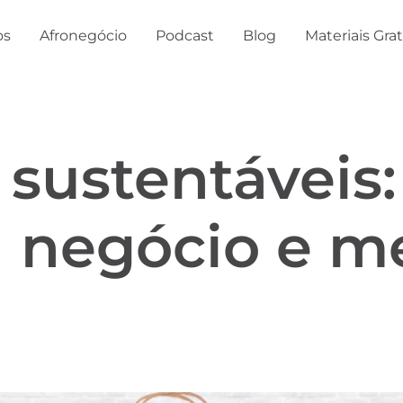
os
Afronegócio
Podcast
Blog
Materiais Gra
sustentáveis:
a negócio e m