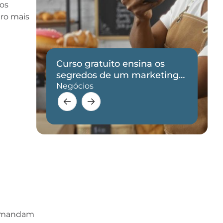
os
ro mais
Curso gratuito ensina os
de
segredos de um marketing
eficaz
Negócios
 demandam