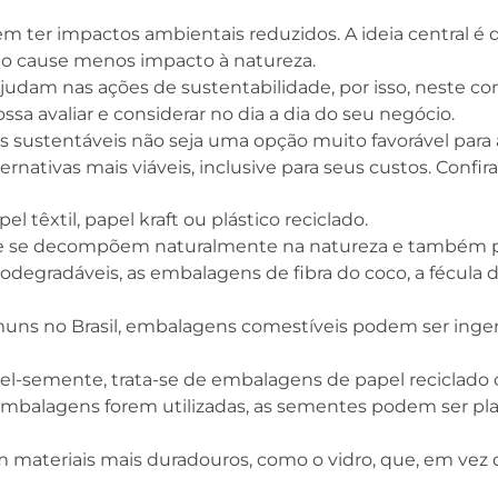
.
m ter impactos ambientais reduzidos. A ideia central é q
ano cause menos impacto à natureza.
udam nas ações de sustentabilidade, por isso, neste co
a avaliar e considerar no dia a dia do seu negócio.
s sustentáveis não seja uma opção muito favorável para 
rnativas mais viáveis, inclusive para seus custos. Confira
l têxtil, papel kraft ou plástico reciclado.
que se decompõem naturalmente na natureza e também
biodegradáveis, as embalagens de fibra do coco, a fécula 
ns no Brasil, embalagens comestíveis podem ser inger
l-semente, trata-se de embalagens de papel reciclado
embalagens forem utilizadas, as sementes podem ser pl
 materiais mais duradouros, como o vidro, que, em vez