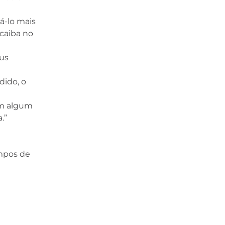
á-lo mais
 caiba no
eus
dido, o
 em algum
.”
empos de