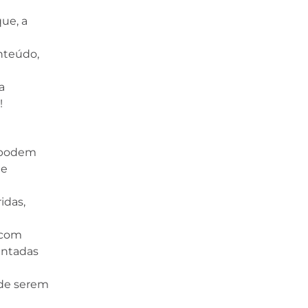
ue, a
nteúdo,
a
!
 podem
de
idas,
 com
antadas
 de serem