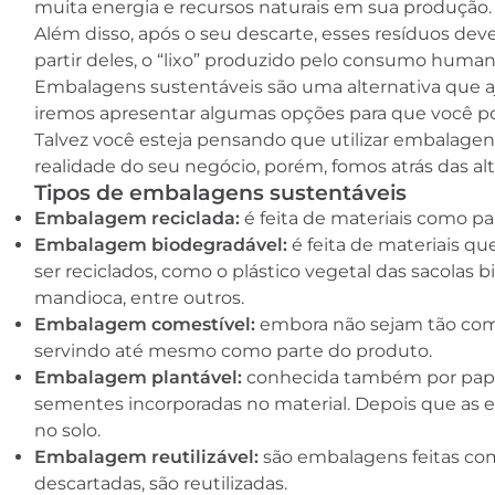
muita energia e recursos naturais em sua produção
Além disso, após o seu descarte, esses resíduos deve
partir deles, o “lixo” produzido pelo consumo hum
Embalagens sustentáveis são uma alternativa que aj
iremos apresentar algumas opções para que você poss
Talvez você esteja pensando que utilizar embalagen
realidade do seu negócio, porém, fomos atrás das alte
Tipos de embalagens sustentáveis
Embalagem reciclada:
é feita de materiais como pape
Embalagem biodegradável:
é feita de materiais 
ser reciclados, como o plástico vegetal das sacolas 
mandioca, entre outros.
Embalagem comestível:
embora não sejam tão comu
servindo até mesmo como parte do produto.
Embalagem plantável:
conhecida também por pape
sementes incorporadas no material. Depois que as 
no solo.
Embalagem reutilizável:
são embalagens feitas com
descartadas, são reutilizadas.