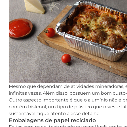
Mesmo que dependam de atividades mineradoras, em
infinitas vezes. Além disso, possuem um bom custo-
Outro aspecto importante é que o alumínio não é p
contêm bisfenol, um tipo de plástico que reveste lat
sustentável, fique atento a esse detalhe.
Embalagens de papel reciclado
Feitas com papel texturizado ou papel kraft, embala