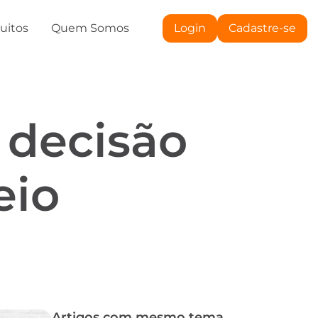
tuitos
Quem Somos
Login
Cadastre-se
 decisão
eio
Artigos com mesmo tema