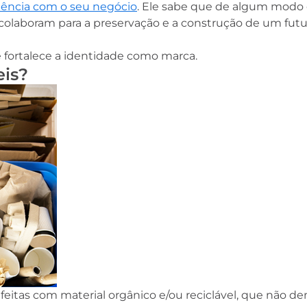
iência com o seu negócio
. Ele sabe que de algum modo 
olaboram para a preservação e a construção de um futu
e fortalece a identidade como marca.
eis?
Curso gratuito e com
certificado: Manipulação 
Alimentos
Atualidades
feitas com material orgânico e/ou reciclável, que não