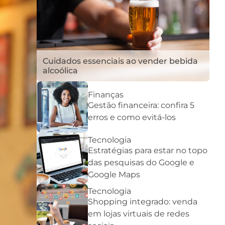
Cuidados essenciais ao vender bebida
alcoólica
Finanças
Gestão financeira: confira 5
erros e como evitá-los
Tecnologia
Estratégias para estar no topo
das pesquisas do Google e
Google Maps
Tecnologia
Shopping integrado: venda
em lojas virtuais de redes