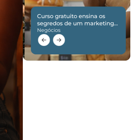
Curso gratuito ensina os
de
segredos de um marketing
eficaz
Negócios