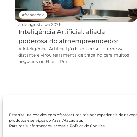
Afronegócio
5 de agosto de 2026
Inteligência Artificial: aliada
poderosa do afroempreendedor
A Inteligência Artificial já deixou de ser promessa
distante e virou ferramenta de trabalho para muitos
negócios no Brasil. Por...
Este site usa cookies para oferecer uma melhor experiência de nave
produtos e serviços do Assaí Atacadista.
Para mais informações, acesse a Política de Cookies.
contato@academiaassai.com.br
Copyright © 2025 | Todos os direitos reservados