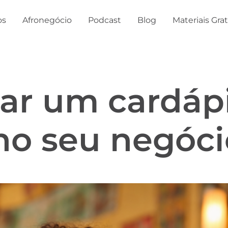
os
Afronegócio
Podcast
Blog
Materiais Gra
iar um cardáp
no seu negóci