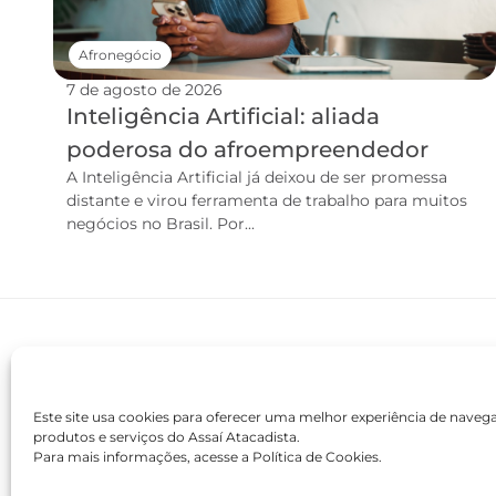
Afronegócio
7 de agosto de 2026
Inteligência Artificial: aliada
poderosa do afroempreendedor
A Inteligência Artificial já deixou de ser promessa
distante e virou ferramenta de trabalho para muitos
negócios no Brasil. Por...
Este site usa cookies para oferecer uma melhor experiência de nave
produtos e serviços do Assaí Atacadista.
Para mais informações, acesse a Política de Cookies.
contato@academiaassai.com.br
Copyright © 2025 | Todos os direitos reservados