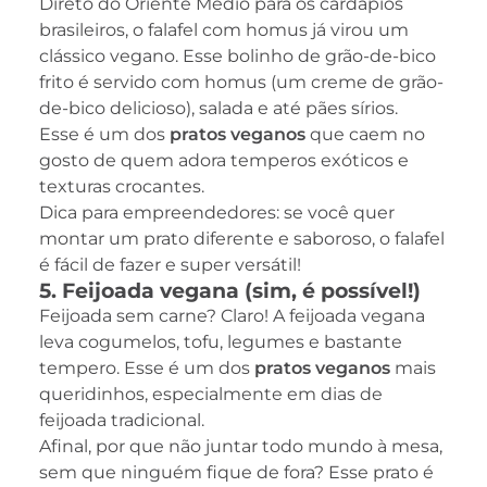
Direto do Oriente Médio para os cardápios
brasileiros, o falafel com homus já virou um
clássico vegano. Esse bolinho de grão-de-bico
frito é servido com homus (um creme de grão-
de-bico delicioso), salada e até pães sírios.
Esse é um dos
pratos veganos
que caem no
gosto de quem adora temperos exóticos e
texturas crocantes.
Dica para empreendedores: se você quer
montar um prato diferente e saboroso, o falafel
é fácil de fazer e super versátil!
5. Feijoada vegana (sim, é possível!)
Feijoada sem carne? Claro! A feijoada vegana
leva cogumelos, tofu, legumes e bastante
tempero. Esse é um dos
pratos veganos
mais
queridinhos, especialmente em dias de
feijoada tradicional.
Afinal, por que não juntar todo mundo à mesa,
sem que ninguém fique de fora? Esse prato é