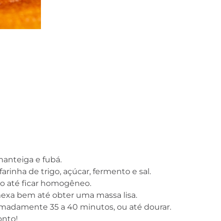
Curso gratuito e com
certificado: Manipulação 
Alimentos
Atualidades
anteiga e fubá.
arinha de trigo, açúcar, fermento e sal.
leo até ficar homogêneo.
mexa bem até obter uma massa lisa.
imadamente 35 a 40 minutos, ou até dourar.
onto!