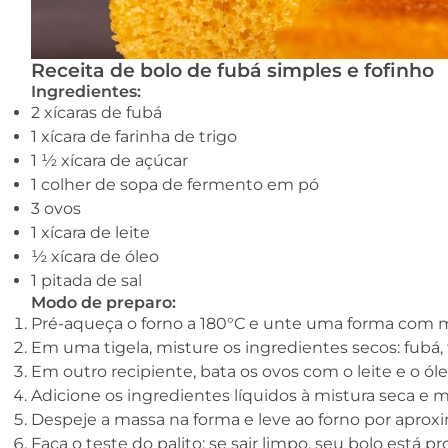
Receita de bolo de fubá simples e fofinho
Ingredientes:
2 xícaras de fubá
1 xícara de farinha de trigo
1 ½ xícara de açúcar
1 colher de sopa de fermento em pó
3 ovos
1 xícara de leite
½ xícara de óleo
1 pitada de sal
Modo de preparo:
Pré-aqueça o forno a 180°C e unte uma forma com m
Em uma tigela, misture os ingredientes secos: fubá, f
Em outro recipiente, bata os ovos com o leite e o ó
Adicione os ingredientes líquidos à mistura seca e 
Despeje a massa na forma e leve ao forno por aprox
Faça o teste do palito: se sair limpo, seu bolo está pr