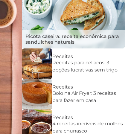
Ricota caseira: receita econômica para
sanduíches naturais
Receitas
Receitas para celíacos: 3
opções lucrativas sem trigo
Receitas
Bolo na Air Fryer: 3 receitas
para fazer em casa
Receitas
4 receitas incríveis de molhos
para churrasco