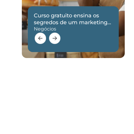
Curso gratuito ensina os
de
segredos de um marketing
eficaz
Negócios