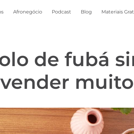
os
Afronegócio
Podcast
Blog
Materiais Gra
olo de fubá s
 vender muito