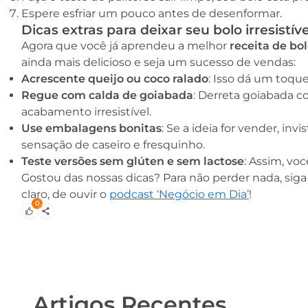
Espere esfriar um pouco antes de desenformar.
Dicas extras para deixar seu bolo irresistíve
Agora que você já aprendeu a melhor
receita de bo
ainda mais delicioso e seja um sucesso de vendas:
Acrescente queijo ou coco ralado
: Isso dá um toque
Regue com calda de goiabada
: Derreta goiabada 
acabamento irresistível.
Use embalagens bonitas
: Se a ideia for vender, i
sensação de caseiro e fresquinho.
Teste versões sem glúten e sem lactose
: Assim, vo
Gostou das nossas dicas? Para não perder nada, si
claro, de ouvir o
podcast ‘Negócio em Dia’
!
0
Artigos Recentes