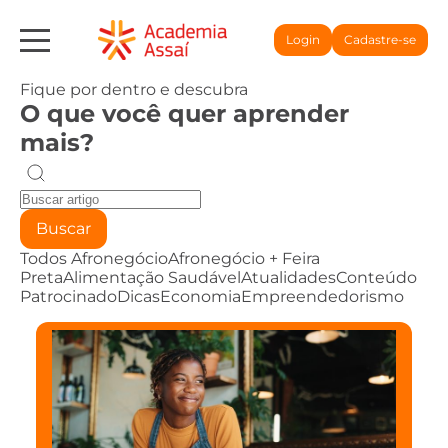
Login
Cadastre-se
Fique por dentro e descubra
O que você quer aprender
mais?
Buscar
Todos
Afronegócio
Afronegócio + Feira
Preta
Alimentação Saudável
Atualidades
Conteúdo
Patrocinado
Dicas
Economia
Empreendedorismo