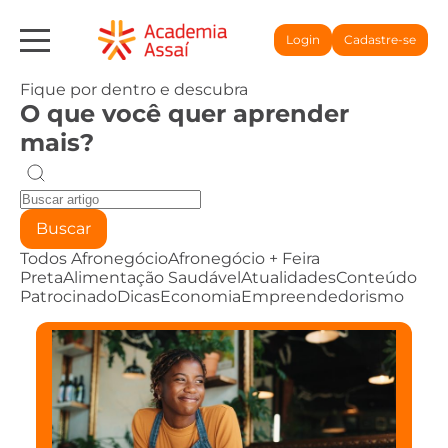
Login
Cadastre-se
Fique por dentro e descubra
O que você quer aprender
mais?
Buscar
Todos
Afronegócio
Afronegócio + Feira
Preta
Alimentação Saudável
Atualidades
Conteúdo
Patrocinado
Dicas
Economia
Empreendedorismo