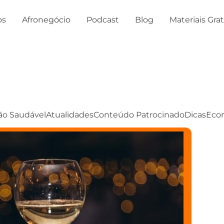
os
Afronegócio
Podcast
Blog
Materiais Gra
ão Saudável
Atualidades
Conteúdo Patrocinado
Dicas
Eco