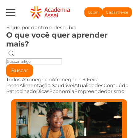
Login
Cadastre-se
Fique por dentro e descubra
O que você quer aprender
mais?
Buscar
Todos
Afronegócio
Afronegócio + Feira
Preta
Alimentação Saudável
Atualidades
Conteúdo
Patrocinado
Dicas
Economia
Empreendedorismo