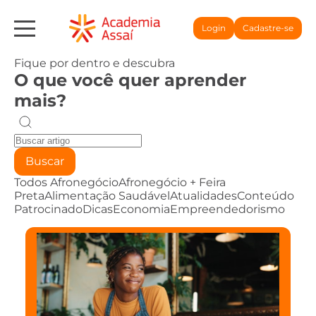
Login
Cadastre-se
Fique por dentro e descubra
O que você quer aprender
mais?
Buscar
Todos
Afronegócio
Afronegócio + Feira
Preta
Alimentação Saudável
Atualidades
Conteúdo
Patrocinado
Dicas
Economia
Empreendedorismo