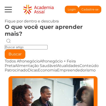
Login
Cadastre-se
Fique por dentro e descubra
O que você quer aprender
mais?
Buscar
Todos
Afronegócio
Afronegócio + Feira
Preta
Alimentação Saudável
Atualidades
Conteúdo
Patrocinado
Dicas
Economia
Empreendedorismo