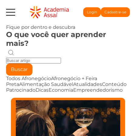
Login
Cadastre-se
Fique por dentro e descubra
O que você quer aprender
mais?
Buscar
Todos
Afronegócio
Afronegócio + Feira
Preta
Alimentação Saudável
Atualidades
Conteúdo
Patrocinado
Dicas
Economia
Empreendedorismo