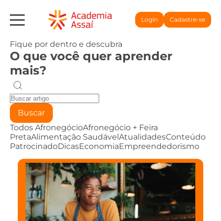
Login
Cadastre-se
Fique por dentro e descubra
O que você quer aprender
mais?
Buscar
Todos
Afronegócio
Afronegócio + Feira
Preta
Alimentação Saudável
Atualidades
Conteúdo
Patrocinado
Dicas
Economia
Empreendedorismo