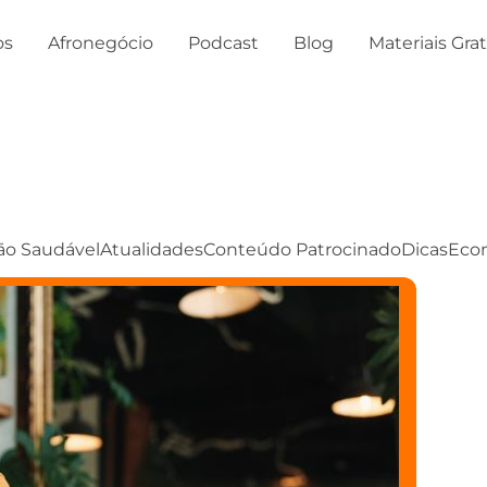
os
Afronegócio
Podcast
Blog
Materiais Gra
ão Saudável
Atualidades
Conteúdo Patrocinado
Dicas
Eco