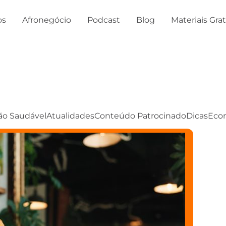
os
Afronegócio
Podcast
Blog
Materiais Gra
ão Saudável
Atualidades
Conteúdo Patrocinado
Dicas
Eco