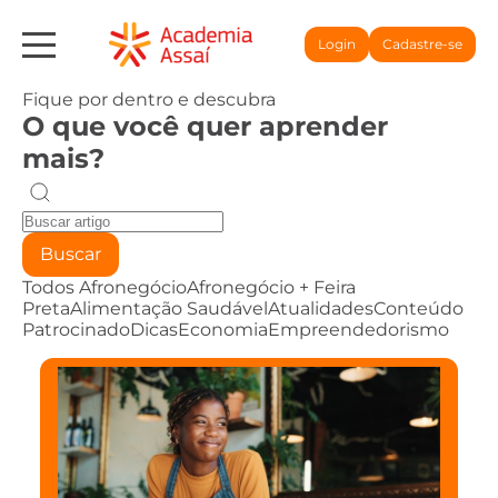
Login
Cadastre-se
Fique por dentro e descubra
O que você quer aprender
mais?
Buscar
Todos
Afronegócio
Afronegócio + Feira
Preta
Alimentação Saudável
Atualidades
Conteúdo
Patrocinado
Dicas
Economia
Empreendedorismo