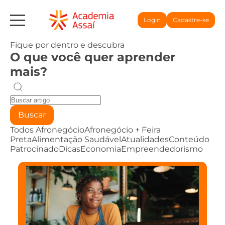
Login
Cadastre-se
Fique por dentro e descubra
O que você quer aprender
mais?
Buscar
Todos
Afronegócio
Afronegócio + Feira
Preta
Alimentação Saudável
Atualidades
Conteúdo
Patrocinado
Dicas
Economia
Empreendedorismo