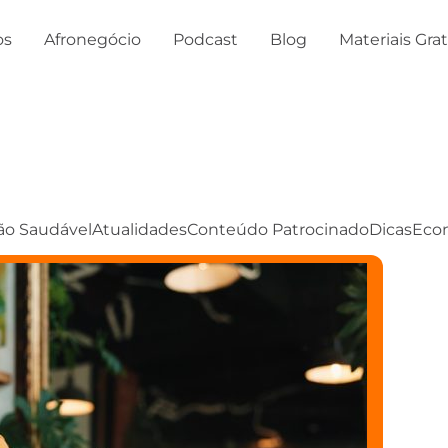
os
Afronegócio
Podcast
Blog
Materiais Gra
ão Saudável
Atualidades
Conteúdo Patrocinado
Dicas
Eco