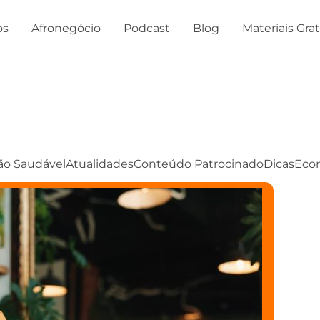
os
Afronegócio
Podcast
Blog
Materiais Gra
ão Saudável
Atualidades
Conteúdo Patrocinado
Dicas
Eco