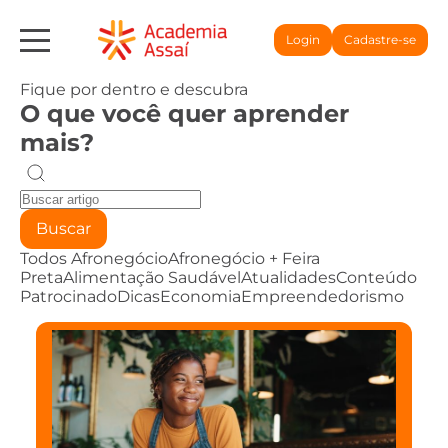
Login
Cadastre-se
Fique por dentro e descubra
O que você quer aprender
mais?
Buscar
Todos
Afronegócio
Afronegócio + Feira
Preta
Alimentação Saudável
Atualidades
Conteúdo
Patrocinado
Dicas
Economia
Empreendedorismo