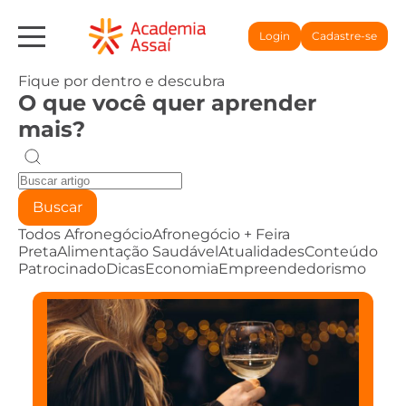
Login
Cadastre-se
Fique por dentro e descubra
O que você quer aprender
mais?
Buscar
Todos
Afronegócio
Afronegócio + Feira
Preta
Alimentação Saudável
Atualidades
Conteúdo
Patrocinado
Dicas
Economia
Empreendedorismo