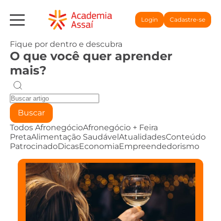
Login
Cadastre-se
Fique por dentro e descubra
O que você quer aprender
mais?
Buscar
Todos
Afronegócio
Afronegócio + Feira
Preta
Alimentação Saudável
Atualidades
Conteúdo
Patrocinado
Dicas
Economia
Empreendedorismo