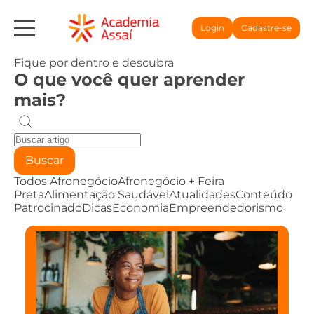
Login
Cadastre-se
Fique por dentro e descubra
O que você quer aprender
mais?
Buscar
Todos
Afronegócio
Afronegócio + Feira
Preta
Alimentação Saudável
Atualidades
Conteúdo
Patrocinado
Dicas
Economia
Empreendedorismo