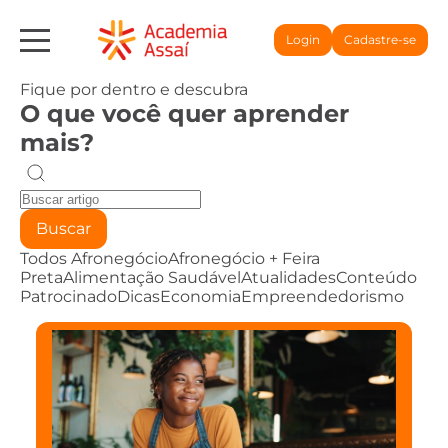
Login
Cadastre-se
Fique por dentro e descubra
O que você quer aprender
mais?
Buscar
Todos
Afronegócio
Afronegócio + Feira
Preta
Alimentação Saudável
Atualidades
Conteúdo
Patrocinado
Dicas
Economia
Empreendedorismo