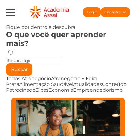
Login
Cadastre-se
Fique por dentro e descubra
O que você quer aprender
mais?
Buscar
Todos
Afronegócio
Afronegócio + Feira
Preta
Alimentação Saudável
Atualidades
Conteúdo
Patrocinado
Dicas
Economia
Empreendedorismo