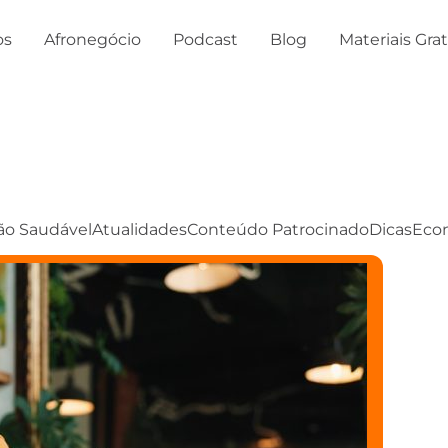
os
Afronegócio
Podcast
Blog
Materiais Gra
ão Saudável
Atualidades
Conteúdo Patrocinado
Dicas
Eco