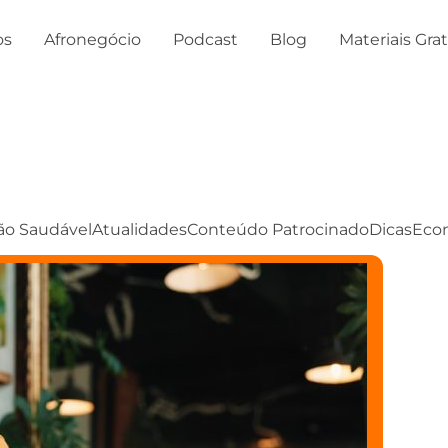
os
Afronegócio
Podcast
Blog
Materiais Gra
ão Saudável
Atualidades
Conteúdo Patrocinado
Dicas
Eco