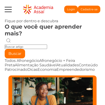
Login
Cadastre-se
Fique por dentro e descubra
O que você quer aprender
mais?
Buscar
Todos
Afronegócio
Afronegócio + Feira
Preta
Alimentação Saudável
Atualidades
Conteúdo
Patrocinado
Dicas
Economia
Empreendedorismo