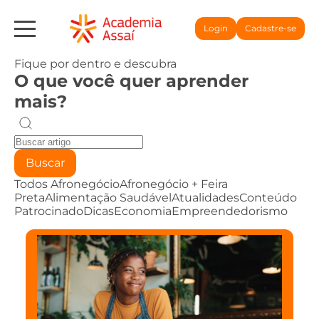
Login
Cadastre-se
Fique por dentro e descubra
O que você quer aprender
mais?
Buscar
Todos
Afronegócio
Afronegócio + Feira
Preta
Alimentação Saudável
Atualidades
Conteúdo
Patrocinado
Dicas
Economia
Empreendedorismo