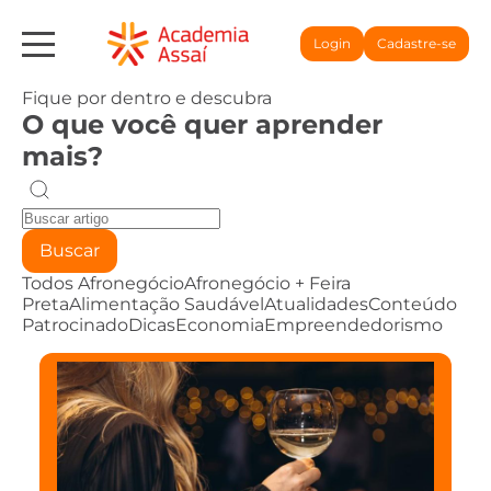
Login
Cadastre-se
Fique por dentro e descubra
O que você quer aprender
mais?
Buscar
Todos
Afronegócio
Afronegócio + Feira
Preta
Alimentação Saudável
Atualidades
Conteúdo
Patrocinado
Dicas
Economia
Empreendedorismo