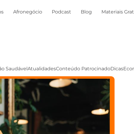
os
Afronegócio
Podcast
Blog
Materiais Gra
ão Saudável
Atualidades
Conteúdo Patrocinado
Dicas
Eco