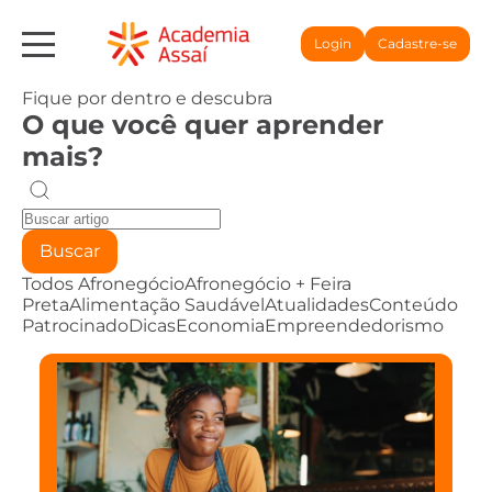
Login
Cadastre-se
Fique por dentro e descubra
O que você quer aprender
mais?
Buscar
Todos
Afronegócio
Afronegócio + Feira
Preta
Alimentação Saudável
Atualidades
Conteúdo
Patrocinado
Dicas
Economia
Empreendedorismo