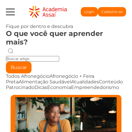
Login
Cadastre-se
Fique por dentro e descubra
O que você quer aprender
mais?
Buscar
Todos
Afronegócio
Afronegócio + Feira
Preta
Alimentação Saudável
Atualidades
Conteúdo
Patrocinado
Dicas
Economia
Empreendedorismo